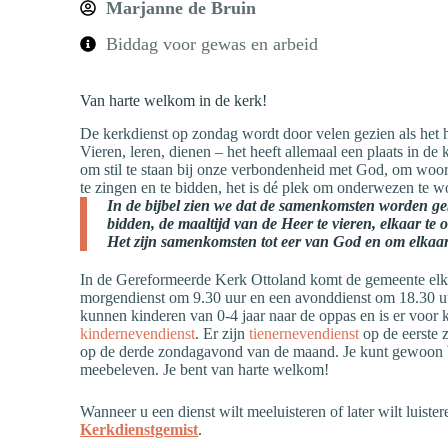
Marjanne de Bruin
Biddag voor gewas en arbeid
Van harte welkom in de kerk!
De kerkdienst op zondag wordt door velen gezien als het h
Vieren, leren, dienen – het heeft allemaal een plaats in de
om stil te staan bij onze verbondenheid met God, om woor
te zingen en te bidden, het is dé plek om onderwezen te 
In de bijbel zien we dat de samenkomsten worden geb
bidden, de maaltijd van de Heer te vieren, elkaar te
Het zijn samenkomsten tot eer van God en om elkaar
In de Gereformeerde Kerk Ottoland komt de gemeente elk
morgendienst om 9.30 uur en een avonddienst om 18.30 uu
kunnen kinderen van 0-4 jaar naar de oppas en is er voor 
kindernevendienst
. Er zijn
tienernevendienst
op de eerste
op de derde zondagavond van de maand. Je kunt gewoon b
meebeleven. Je bent van harte welkom!
Wanneer u een dienst wilt meeluisteren of later wilt luister
Kerkdienstgemist
.