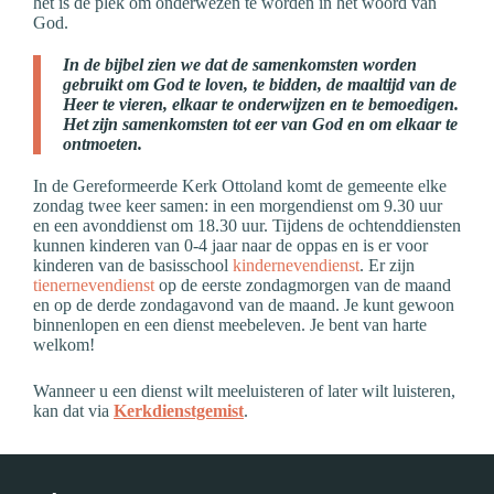
het is dé plek om onderwezen te worden in het woord van
God.
In de bijbel zien we dat de samenkomsten worden
gebruikt om God te loven, te bidden, de maaltijd van de
Heer te vieren, elkaar te onderwijzen en te bemoedigen.
Het zijn samenkomsten tot eer van God en om elkaar te
ontmoeten.
In de Gereformeerde Kerk Ottoland komt de gemeente elke
zondag twee keer samen: in een morgendienst om 9.30 uur
en een avonddienst om 18.30 uur. Tijdens de ochtenddiensten
kunnen kinderen van 0-4 jaar naar de oppas en is er voor
kinderen van de basisschool
kindernevendienst
. Er zijn
tienernevendienst
op de eerste zondagmorgen van de maand
en op de derde zondagavond van de maand. Je kunt gewoon
binnenlopen en een dienst meebeleven. Je bent van harte
welkom!
Wanneer u een dienst wilt meeluisteren of later wilt luisteren,
kan dat via
Kerkdienstgemist
.