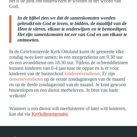
het is dé plek om onderwezen te worden in het woord van
God.
In de bijbel zien we dat de samenkomsten worden
gebruikt om God te loven, te bidden, de maaltijd van de
Heer te vieren, elkaar te onderwijzen en te bemoedigen.
Het zijn samenkomsten tot eer van God en om elkaar te
ontmoeten.
In de Gereformeerde Kerk Ottoland komt de gemeente elke
zondag twee keer samen: in een morgendienst om 9.30 uur
en een avonddienst om 18.30 uur. Tijdens de ochtenddiensten
kunnen kinderen van 0-4 jaar naar de oppas en is er voor
kinderen van de basisschool
kindernevendienst
. Er zijn
tienernevendienst
op de eerste zondagmorgen van de maand
en op de derde zondagavond van de maand. Je kunt gewoon
binnenlopen en een dienst meebeleven. Je bent van harte
welkom!
Wanneer u een dienst wilt meeluisteren of later wilt luisteren,
kan dat via
Kerkdienstgemist
.