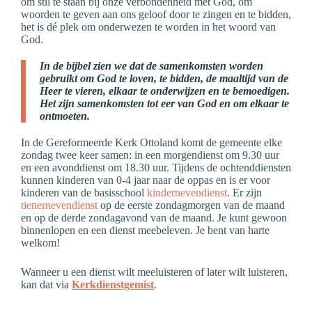
om stil te staan bij onze verbondenheid met God, om
woorden te geven aan ons geloof door te zingen en te bidden,
het is dé plek om onderwezen te worden in het woord van
God.
In de bijbel zien we dat de samenkomsten worden
gebruikt om God te loven, te bidden, de maaltijd van de
Heer te vieren, elkaar te onderwijzen en te bemoedigen.
Het zijn samenkomsten tot eer van God en om elkaar te
ontmoeten.
In de Gereformeerde Kerk Ottoland komt de gemeente elke
zondag twee keer samen: in een morgendienst om 9.30 uur
en een avonddienst om 18.30 uur. Tijdens de ochtenddiensten
kunnen kinderen van 0-4 jaar naar de oppas en is er voor
kinderen van de basisschool
kindernevendienst
. Er zijn
tienernevendienst
op de eerste zondagmorgen van de maand
en op de derde zondagavond van de maand. Je kunt gewoon
binnenlopen en een dienst meebeleven. Je bent van harte
welkom!
Wanneer u een dienst wilt meeluisteren of later wilt luisteren,
kan dat via
Kerkdienstgemist
.