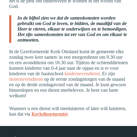
het is dé plek om onderwezen te worden in het woord van
God.
In de bijbel zien we dat de samenkomsten worden
gebruikt om God te loven, te bidden, de maaltijd van de
Heer te vieren, elkaar te onderwijzen en te bemoedigen.
Het zijn samenkomsten tot eer van God en om elkaar te
ontmoeten.
In de Gereformeerde Kerk Ottoland komt de gemeente elke
zondag twee keer samen: in een morgendienst om 9.30 uur
en een avonddienst om 18.30 uur. Tijdens de ochtenddiensten
kunnen kinderen van 0-4 jaar naar de oppas en is er voor
kinderen van de basisschool
kindernevendienst
. Er zijn
tienernevendienst
op de eerste zondagmorgen van de maand
en op de derde zondagavond van de maand. Je kunt gewoon
binnenlopen en een dienst meebeleven. Je bent van harte
welkom!
Wanneer u een dienst wilt meeluisteren of later wilt luisteren,
kan dat via
Kerkdienstgemist
.