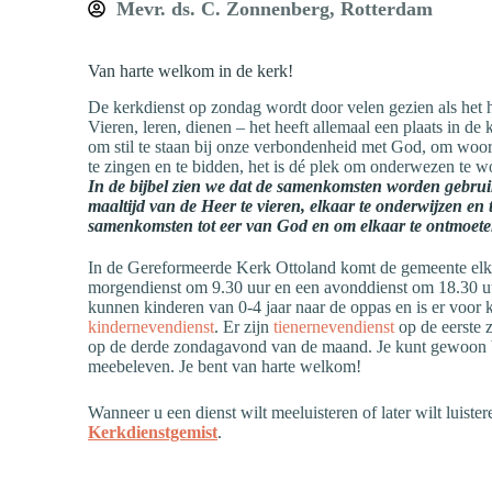
Mevr. ds. C. Zonnenberg, Rotterdam
Van harte welkom in de kerk!
De kerkdienst op zondag wordt door velen gezien als het h
Vieren, leren, dienen – het heeft allemaal een plaats in de
om stil te staan bij onze verbondenheid met God, om woor
te zingen en te bidden, het is dé plek om onderwezen te 
In de bijbel zien we dat de samenkomsten worden gebruik
maaltijd van de Heer te vieren, elkaar te onderwijzen en 
samenkomsten tot eer van God en om elkaar te ontmoete
In de Gereformeerde Kerk Ottoland komt de gemeente elk
morgendienst om 9.30 uur en een avonddienst om 18.30 uu
kunnen kinderen van 0-4 jaar naar de oppas en is er voor 
kindernevendienst
. Er zijn
tienernevendienst
op de eerste
op de derde zondagavond van de maand. Je kunt gewoon b
meebeleven. Je bent van harte welkom!
Wanneer u een dienst wilt meeluisteren of later wilt luister
Kerkdienstgemist
.