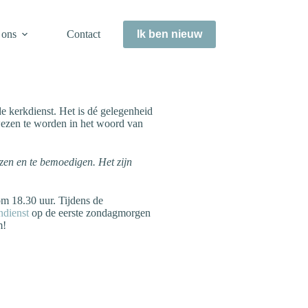
 ons
Contact
Ik ben nieuw
de kerkdienst. Het is dé gelegenheid
wezen te worden in het woord van
zen en te bemoedigen. Het zijn
m 18.30 uur. Tijdens de
ndienst
op de eerste zondagmorgen
m!