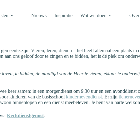
sten
Nieuws
Inspiratie
Wat wij doen
Over
gemeente-zijn. Vieren, leren, dienen – het heeft allemaal een plaats in 
n aan ons geloof door te zingen en te bidden, het is dé plek om onder
oven, te bidden, de maaltijd van de Heer te vieren, elkaar te onderwij
ee keer samen: in een morgendienst om 9.30 uur en een avonddienst o
 voor kinderen van de basisschool
kindernevendienst
. Er zijn
tienerneve
woon binnenlopen en een dienst meebeleven. Je bent van harte welko
 via
Kerkdienstgemist
.