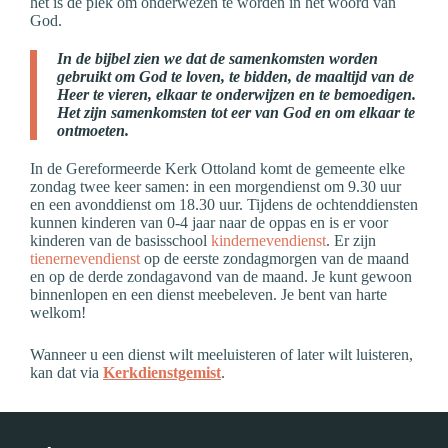
het is dé plek om onderwezen te worden in het woord van
God.
In de bijbel zien we dat de samenkomsten worden
gebruikt om God te loven, te bidden, de maaltijd van de
Heer te vieren, elkaar te onderwijzen en te bemoedigen.
Het zijn samenkomsten tot eer van God en om elkaar te
ontmoeten.
In de Gereformeerde Kerk Ottoland komt de gemeente elke
zondag twee keer samen: in een morgendienst om 9.30 uur
en een avonddienst om 18.30 uur. Tijdens de ochtenddiensten
kunnen kinderen van 0-4 jaar naar de oppas en is er voor
kinderen van de basisschool
kindernevendienst
. Er zijn
tienernevendienst
op de eerste zondagmorgen van de maand
en op de derde zondagavond van de maand. Je kunt gewoon
binnenlopen en een dienst meebeleven. Je bent van harte
welkom!
Wanneer u een dienst wilt meeluisteren of later wilt luisteren,
kan dat via
Kerkdienstgemist
.