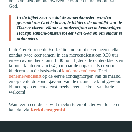
het is dé plek om onderwezen te worden in het woord van
God.
In de bijbel zien we dat de samenkomsten worden
gebruikt om God te loven, te bidden, de maaltijd van de
Heer te vieren, elkaar te onderwijzen en te bemoedigen.
Het zijn samenkomsten tot eer van God en om elkaar te
ontmoeten.
In de Gereformeerde Kerk Ottoland komt de gemeente elke
zondag twee keer samen: in een morgendienst om 9.30 uur
en een avonddienst om 18.30 uur. Tijdens de ochtenddiensten
kunnen kinderen van 0-4 jaar naar de oppas en is er voor
kinderen van de basisschool
kindernevendienst
. Er zijn
tienernevendienst
op de eerste zondagmorgen van de maand
en op de derde zondagavond van de maand. Je kunt gewoon
binnenlopen en een dienst meebeleven. Je bent van harte
welkom!
Wanneer u een dienst wilt meeluisteren of later wilt luisteren,
kan dat via
Kerkdienstgemist
.