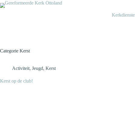
Ga
naar
de
Kerkdienst
inhoud
Categorie
Kerst
Activiteit
,
Jeugd
,
Kerst
Kerst op de club!