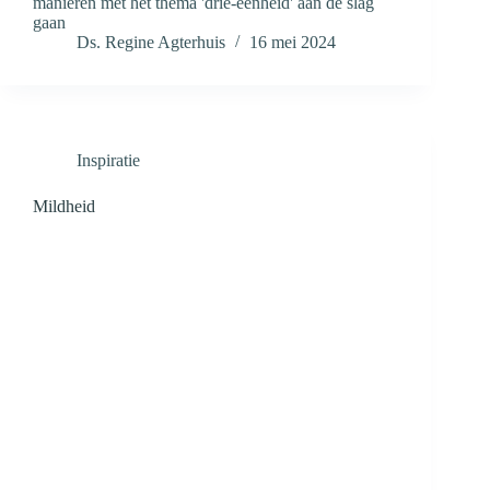
manieren met het thema 'drie-eenheid' aan de slag
gaan
Ds. Regine Agterhuis
16 mei 2024
Inspiratie
Mildheid